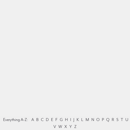
Everything A-Z:
A
B
C
D
E
F
G
H
I
J
K
L
M
N
O
P
Q
R
S
T
U
V
W
X
Y
Z