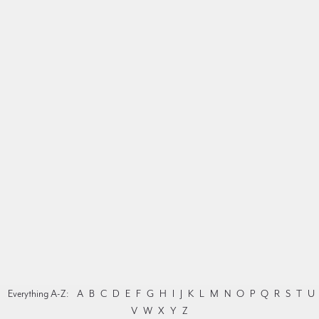
Everything A-Z:
A
B
C
D
E
F
G
H
I
J
K
L
M
N
O
P
Q
R
S
T
U
V
W
X
Y
Z